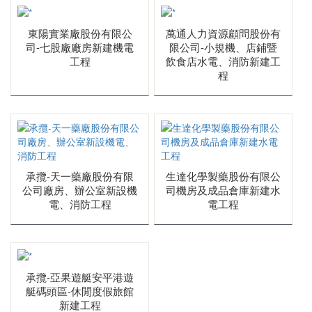
公共工程
東陽實業廠股份有限公
萬通人力資源顧問股份有
司-七股廠廠房新建機電
限公司-小規機、店鋪暨
其他
工程
飲食店水電、消防新建工
程
承攬-天一藥廠股份有限
生達化學製藥股份有限公
公司廠房、辦公室新設機
司機房及成品倉庫新建水
電、消防工程
電工程
承攬-亞果遊艇安平港遊
艇碼頭區-休閒度假旅館
新建工程