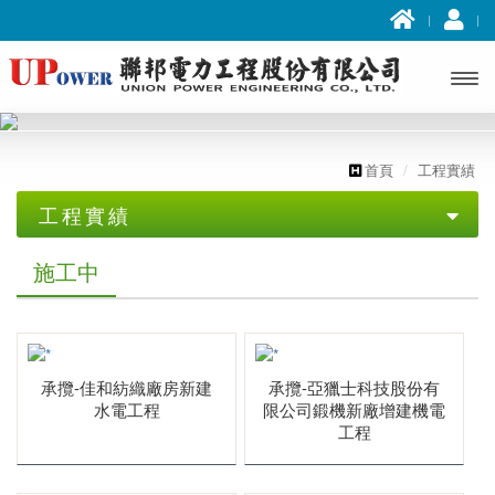
首頁
工程實績
工程實績
施工中
施工中
科技廠辦
醫療社福
承攬-佳和紡織廠房新建
承攬-亞獵士科技股份有
金融文教
水電工程
限公司鍛機新廠增建機電
工程
大樓住宅
商辦大樓